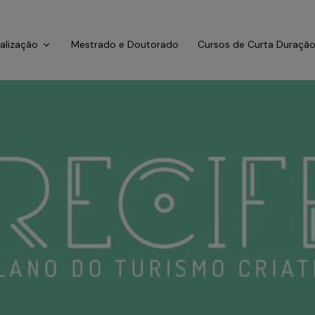
ialização
Mestrado e Doutorado
Cursos de Curta Duraçã