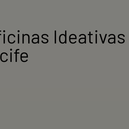
ficinas Ideativa
cife