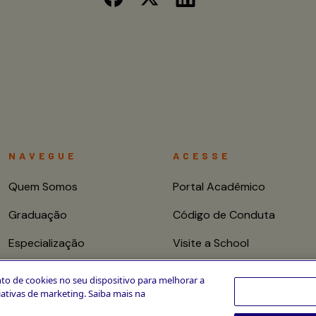
NAVEGUE
ACESSE
Quem Somos
Portal Acadêmico
Graduação
Código de Conduta
Especialização
Visite a School
Mestrado e Doutorado
Fale conosco
to de cookies no seu dispositivo para melhorar a
ciativas de marketing. Saiba mais na
Cursos de Curta