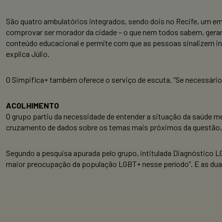
São quatro ambulatórios integrados, sendo dois no Recife, um e
comprovar ser morador da cidade – o que nem todos sabem, geran
conteúdo educacional e permite com que as pessoas sinalizem int
explica Júlio.
O Simpifica+ também oferece o serviço de escuta. “Se necessári
ACOLHIMENTO
O grupo partiu da necessidade de entender a situação da saúde 
cruzamento de dados sobre os temas mais próximos da questão, 
Segundo a pesquisa apurada pelo grupo, intitulada Diagnóstico L
maior preocupação da população LGBT+ nesse período”. E as duas