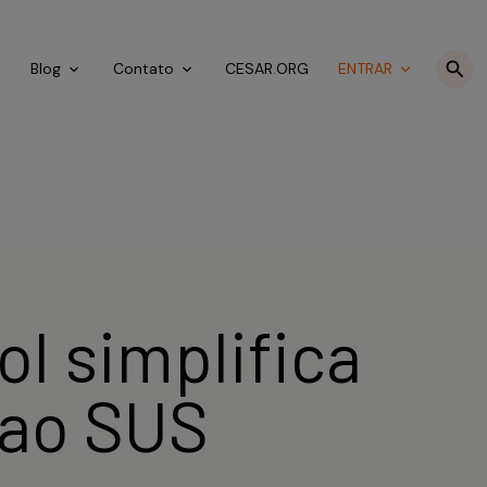
o
Blog
Contato
CESAR.ORG
ENTRAR
l simplifica
 ao SUS