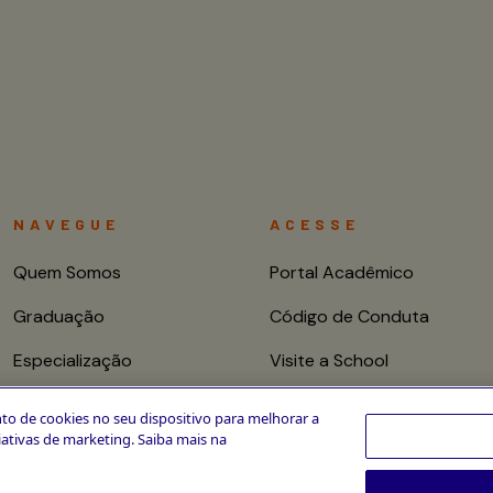
NAVEGUE
ACESSE
Quem Somos
Portal Acadêmico
Graduação
Código de Conduta
Especialização
Visite a School
Mestrado e Doutorado
Fale conosco
to de cookies no seu dispositivo para melhorar a
ciativas de marketing. Saiba mais na
Cursos de Curta
Duração