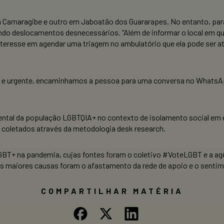
m Camaragibe e outro em Jaboatão dos Guararapes. No entanto, para
do deslocamentos desnecessários. “Além de informar o local em qu
eresse em agendar uma triagem no ambulatório que ela pode ser aten
o e urgente, encaminhamos a pessoa para uma conversa no WhatsApp
mental da população LGBTQIA+ no contexto de isolamento social em 
coletados através da metodologia desk research.
GBT+ na pandemia, cujas fontes foram o coletivo #VoteLGBT e a agê
 maiores causas foram o afastamento da rede de apoio e o sentim
COMPARTILHAR MATÉRIA