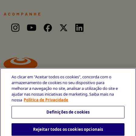
ACOMPANHE
Ao clicar em "Aceitar todos os cookies", concorda com o
armazenamento de cookies no seu dispositivo para
melhorar a navegação no site, analisar a utilização do site e
ajudar nas nossas iniciativas de marketing. Saiba mais na
Avenida Cais do Apolo, 77
nossa
Política de Privacidade
Recife - PE
CEP 50030-220
Definições de cookies
+55 81 3419-6700
Rejeitar todos os cookies opcionais