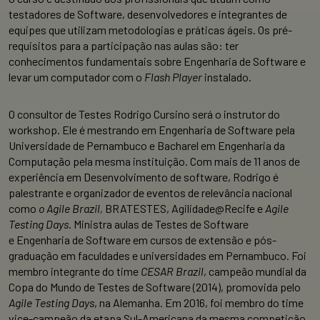
testadores de Software, desenvolvedores e integrantes de
equipes que utilizam metodologias e práticas ágeis. Os pré-
requisitos para a participação nas aulas são: ter
conhecimentos fundamentais sobre Engenharia de Software e
levar um computador com o
Flash Player
instalado.
O consultor de Testes Rodrigo Cursino será o instrutor do
workshop. Ele é mestrando em Engenharia de Software pela
Universidade de Pernambuco e Bacharel em Engenharia da
Computação pela mesma instituição. Com mais de 11 anos de
experiência em Desenvolvimento de software, Rodrigo é
palestrante e organizador de eventos de relevância nacional
como
o Agile Brazil,
BRATESTES, Agilidade@Recife e
Agile
Testing Days
. Ministra aulas de Testes de Software
e Engenharia de Software em cursos de extensão e pós-
graduação em faculdades e universidades em Pernambuco. Foi
membro integrante do time
CESAR Brazil
, campeão mundial da
Copa do Mundo de Testes de Software (2014), promovida pelo
Agile Testing Days
, na Alemanha. Em 2016, foi membro do time
vice-campeão da etapa Sul-Americana da mesma competição.