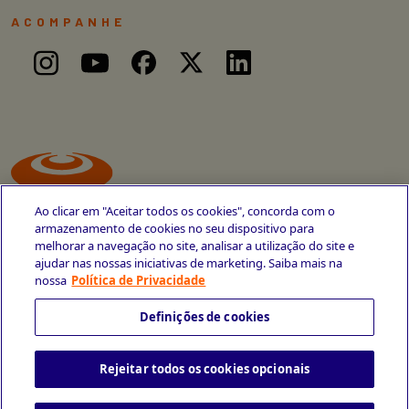
ACOMPANHE
Ao clicar em "Aceitar todos os cookies", concorda com o
armazenamento de cookies no seu dispositivo para
melhorar a navegação no site, analisar a utilização do site e
ajudar nas nossas iniciativas de marketing. Saiba mais na
Avenida Cais do Apolo, 77
nossa
Política de Privacidade
Recife - PE
CEP 50030-220
Definições de cookies
+55 81 3419-6700
Rejeitar todos os cookies opcionais
Política de Privacidade
Portal da Privacidade