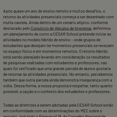
Após quase um ano de ensino remoto e muitos desafios, o
retorno às atividades presenciais começa a ser desenhado com
muita cautela. Ainda dentro de um
cenário atípico, conforme
destacado pelo
Consórcio de Veículos de Imprensa
, definimos
um planejamento de como a CESAR School pretende iniciar as
atividades no modelo híbrido de ensino – onde grupos de
estudantes que desejam ter momentos presenciais se revezam
no espaço físico e em momentos remotos.
O retorno híbrido
está sendo planejado levando em consideração os resultados
de pesquisas realizadas com estudantes e professores, nas
quais foi verificado que uma grande parcela de alunos gostaria
de retornar às atividades presenciais. No entanto, percebemos
também que outra parcela ainda demonstra insegurança com a
volta. Dessa forma, a nossa proposta é respeitar, tanto quanto
possível, a opção e o contexto dos estudantes e professores.
Todas as diretrizes a serem adotadas pela CESAR School estão
em conformidade com as determinações do MEC sobre o
assunto, incluindo o
Parecer nº 19, do Conselho Nacional de