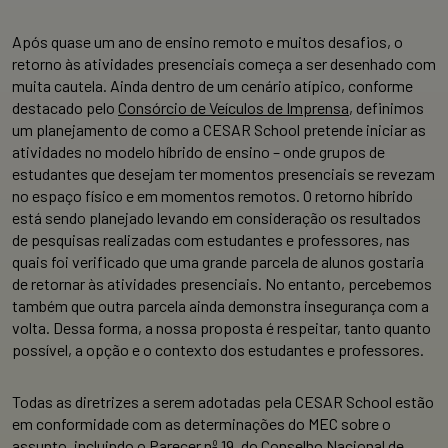
Após quase um ano de ensino remoto e muitos desafios, o
retorno às atividades presenciais começa a ser desenhado com
muita cautela. Ainda dentro de um
cenário atípico, conforme
destacado pelo
Consórcio de Veículos de Imprensa
, definimos
um planejamento de como a CESAR School pretende iniciar as
atividades no modelo híbrido de ensino – onde grupos de
estudantes que desejam ter momentos presenciais se revezam
no espaço físico e em momentos remotos.
O retorno híbrido
está sendo planejado levando em consideração os resultados
de pesquisas realizadas com estudantes e professores, nas
quais foi verificado que uma grande parcela de alunos gostaria
de retornar às atividades presenciais. No entanto, percebemos
também que outra parcela ainda demonstra insegurança com a
volta. Dessa forma, a nossa proposta é respeitar, tanto quanto
possível, a opção e o contexto dos estudantes e professores.
Todas as diretrizes a serem adotadas pela CESAR School estão
em conformidade com as determinações do MEC sobre o
assunto, incluindo o
Parecer nº 19, do Conselho Nacional de