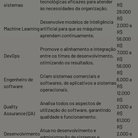
tecnológicas eficazes para atender
sistemas
R$
às necessidades da organização.
29.000
R$
Desenvolve modelos de inteligência
2.000 a
Machine Learning
artificial para que as máquinas
R$
aprendam continuamente.
56.000
R$
Promove o alinhamento e integração
7.000 a
DevOps
entre os times de desenvolvimento,
R$
otimizando os resultados.
56.000
R$
Criam sistemas comerciais e
Engenheiro de
6.000 a
softwares, de aplicativos a sistemas
software
R$
operacionais.
12.000
R$
Analisa todos os aspectos de
Quality
2.000 a
utilização do software, garantindo
Assurance (QA)
R$
qualidade e funcionamento.
61.000
R$
Atua no desenvolvimento e
Desenvolvimento
2.000 a
administração de sistemas e