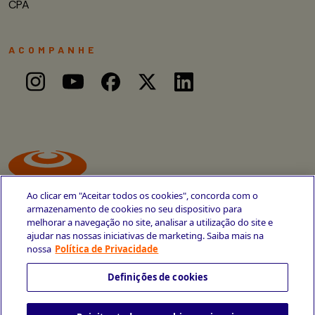
CPA
ACOMPANHE
Ao clicar em "Aceitar todos os cookies", concorda com o
armazenamento de cookies no seu dispositivo para
melhorar a navegação no site, analisar a utilização do site e
ajudar nas nossas iniciativas de marketing. Saiba mais na
Avenida Cais do Apolo, 77
nossa
Política de Privacidade
Recife - PE
CEP 50030-220
Definições de cookies
+55 81 3419-6700