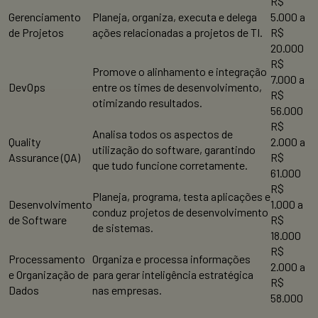
R$
Gerenciamento
Planeja, organiza, executa e delega
5.000 a
de Projetos
ações relacionadas a projetos de TI.
R$
20.000
R$
Promove o alinhamento e integração
7.000 a
DevOps
entre os times de desenvolvimento,
R$
otimizando resultados.
56.000
R$
Analisa todos os aspectos de
Quality
2.000 a
utilização do software, garantindo
Assurance (QA)
R$
que tudo funcione corretamente.
61.000
R$
Planeja, programa, testa aplicações e
Desenvolvimento
1.000 a
conduz projetos de desenvolvimento
de Software
R$
de sistemas.
18.000
R$
Processamento
Organiza e processa informações
2.000 a
e Organização de
para gerar inteligência estratégica
R$
Dados
nas empresas.
58.000